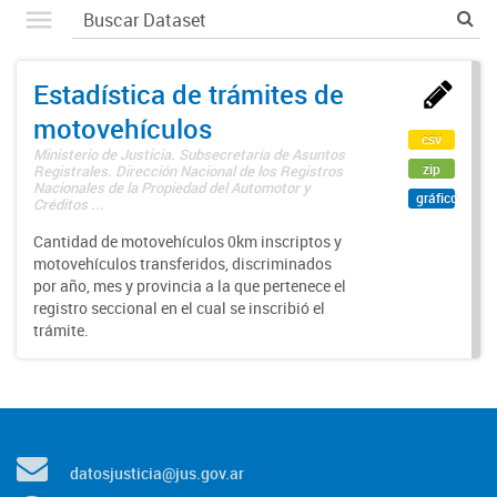
Estadística de trámites de
motovehículos
csv
Ministerio de Justicia. Subsecretaría de Asuntos
zip
Registrales. Dirección Nacional de los Registros
Nacionales de la Propiedad del Automotor y
gráfico
Créditos ...
Cantidad de motovehículos 0km inscriptos y
motovehículos transferidos, discriminados
por año, mes y provincia a la que pertenece el
registro seccional en el cual se inscribió el
trámite.
datosjusticia@jus.gov.ar