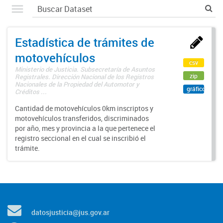
Estadística de trámites de
motovehículos
csv
Ministerio de Justicia. Subsecretaría de Asuntos
zip
Registrales. Dirección Nacional de los Registros
Nacionales de la Propiedad del Automotor y
gráfico
Créditos ...
Cantidad de motovehículos 0km inscriptos y
motovehículos transferidos, discriminados
por año, mes y provincia a la que pertenece el
registro seccional en el cual se inscribió el
trámite.
datosjusticia@jus.gov.ar