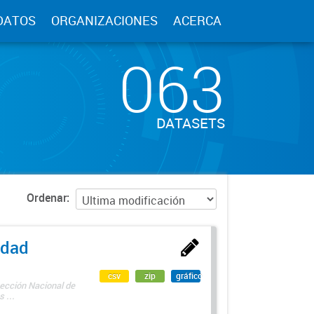
DATOS
ORGANIZACIONES
ACERCA
063
DATASETS
Ordenar
edad
csv
zip
gráfico
rección Nacional de
 ...