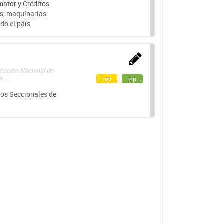
motor y Créditos
s, maquinarias
do el país.
rección Nacional de
 ...
csv
zip
ros Seccionales de