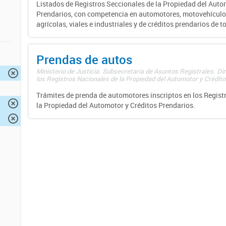
Listados de Registros Seccionales de la Propiedad del Auto
Prendarios, con competencia en automotores, motovehículo
agrícolas, viales e industriales y de créditos prendarios de to
Prendas de autos
Ministerio de Justicia. Subsecretaría de Asuntos Registrales. Di
los Registros Nacionales de la Propiedad del Automotor y Créditos
Trámites de prenda de automotores inscriptos en los Regist
la Propiedad del Automotor y Créditos Prendarios.