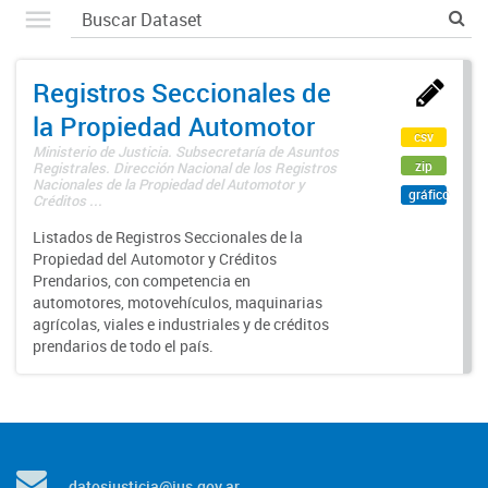
Registros Seccionales de
la Propiedad Automotor
csv
Ministerio de Justicia. Subsecretaría de Asuntos
zip
Registrales. Dirección Nacional de los Registros
Nacionales de la Propiedad del Automotor y
gráfico
Créditos ...
Listados de Registros Seccionales de la
Propiedad del Automotor y Créditos
Prendarios, con competencia en
automotores, motovehículos, maquinarias
agrícolas, viales e industriales y de créditos
prendarios de todo el país.
datosjusticia@jus.gov.ar