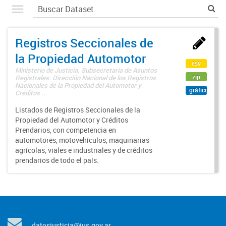
Registros Seccionales de
la Propiedad Automotor
csv
Ministerio de Justicia. Subsecretaría de Asuntos
zip
Registrales. Dirección Nacional de los Registros
Nacionales de la Propiedad del Automotor y
gráfico
Créditos ...
Listados de Registros Seccionales de la
Propiedad del Automotor y Créditos
Prendarios, con competencia en
automotores, motovehículos, maquinarias
agrícolas, viales e industriales y de créditos
prendarios de todo el país.
datosjusticia@jus.gov.ar