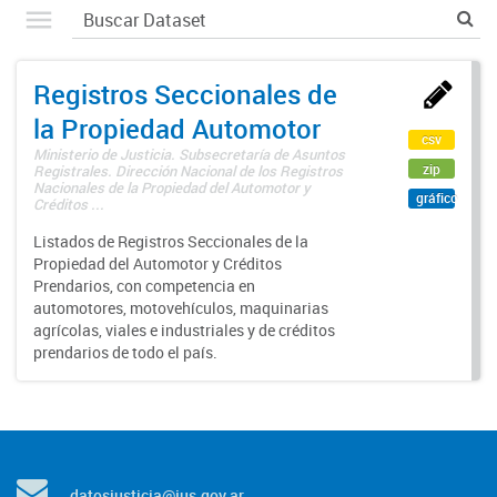
Registros Seccionales de
la Propiedad Automotor
csv
Ministerio de Justicia. Subsecretaría de Asuntos
zip
Registrales. Dirección Nacional de los Registros
Nacionales de la Propiedad del Automotor y
gráfico
Créditos ...
Listados de Registros Seccionales de la
Propiedad del Automotor y Créditos
Prendarios, con competencia en
automotores, motovehículos, maquinarias
agrícolas, viales e industriales y de créditos
prendarios de todo el país.
datosjusticia@jus.gov.ar