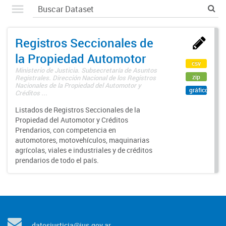
Registros Seccionales de
la Propiedad Automotor
csv
Ministerio de Justicia. Subsecretaría de Asuntos
zip
Registrales. Dirección Nacional de los Registros
Nacionales de la Propiedad del Automotor y
gráfico
Créditos ...
Listados de Registros Seccionales de la
Propiedad del Automotor y Créditos
Prendarios, con competencia en
automotores, motovehículos, maquinarias
agrícolas, viales e industriales y de créditos
prendarios de todo el país.
datosjusticia@jus.gov.ar