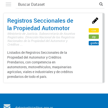
Registros Seccionales de
la Propiedad Automotor
csv
Ministerio de Justicia. Subsecretaría de Asuntos
zip
Registrales. Dirección Nacional de los Registros
Nacionales de la Propiedad del Automotor y
gráfico
Créditos ...
Listados de Registros Seccionales de la
Propiedad del Automotor y Créditos
Prendarios, con competencia en
automotores, motovehículos, maquinarias
agrícolas, viales e industriales y de créditos
prendarios de todo el país.
datosjusticia@jus.gov.ar