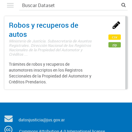
Robos y recuperos de
autos
csv
Ministerio de Justicia. Subsecretaría de Asuntos
zip
Registrales. Dirección Nacional de los Registros
Nacionales de la Propiedad del Automotor y
Créditos ...
Trámites de robos y recuperos de
automotores inscriptos en los Registros
Seccionales de la Propiedad del Automotor y
Créditos Prendarios.
datosjusticia@jus.gov.ar
Commons Attribution 4.0 International license