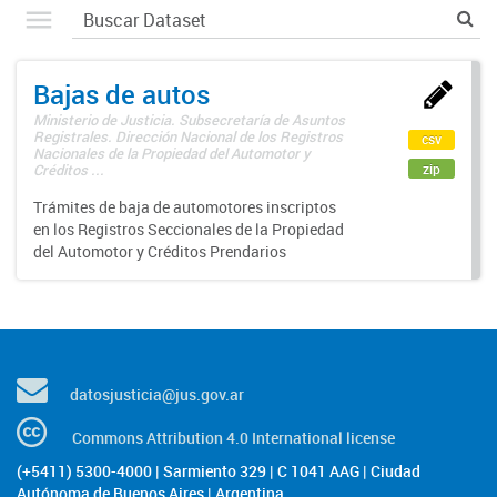
Bajas de autos
Ministerio de Justicia. Subsecretaría de Asuntos
Registrales. Dirección Nacional de los Registros
csv
Nacionales de la Propiedad del Automotor y
zip
Créditos ...
Trámites de baja de automotores inscriptos
en los Registros Seccionales de la Propiedad
del Automotor y Créditos Prendarios
datosjusticia@jus.gov.ar
Commons Attribution 4.0 International license
(+5411) 5300-4000 | Sarmiento 329 | C 1041 AAG | Ciudad
Autónoma de Buenos Aires | Argentina