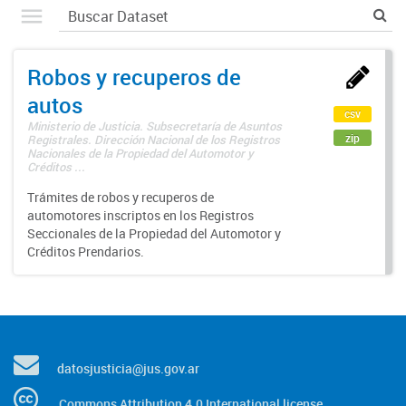
Robos y recuperos de
autos
csv
Ministerio de Justicia. Subsecretaría de Asuntos
zip
Registrales. Dirección Nacional de los Registros
Nacionales de la Propiedad del Automotor y
Créditos ...
Trámites de robos y recuperos de
automotores inscriptos en los Registros
Seccionales de la Propiedad del Automotor y
Créditos Prendarios.
datosjusticia@jus.gov.ar
Commons Attribution 4.0 International license