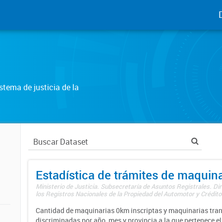
tema de justicia de la
Estadística de trámites de maquina
Ministerio de Justicia. Subsecretaría de Asuntos Registrales. Di
los Registros Nacionales de la Propiedad del Automotor y Créditos
Cantidad de maquinarias 0km inscriptas y maquinarias tran
discriminadas por año, mes y provincia a la que pertenece el