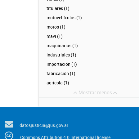
titulares (1)
motovehículos (1)
motos (1)
mavi (1)
maquinarias (1)
industriales (1)
importación (1)
fabricación (1)
agrícola (1)
Mostrar menos
datosjusticia@jus.gov.ar
Commons Attribution 4.0 International license