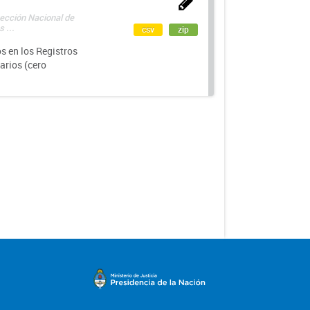
rección Nacional de
 ...
csv
zip
s en los Registros
arios (cero