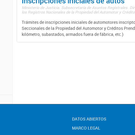
Inscripciones iniciales de autos
Ministerio de Justicia. Subsecretaría de Asuntos Registrales. Di
los Registros Nacionales de la Propiedad del Automotor y Créditos
Trámites de inscripciones iniciales de automotores inscripto
Seccionales de la Propiedad del Automotor y Créditos Prend
kilómetro, subastados, armados fuera de fábrica, etc.)
DATOS ABIERTOS
MARCO LEGAL