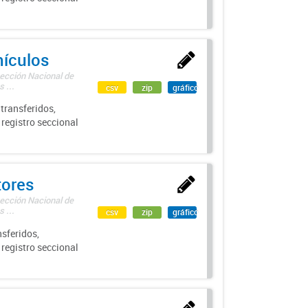
hículos
rección Nacional de
 ...
csv
zip
gráfico
transferidos,
 registro seccional
tores
rección Nacional de
 ...
csv
zip
gráfico
sferidos,
 registro seccional