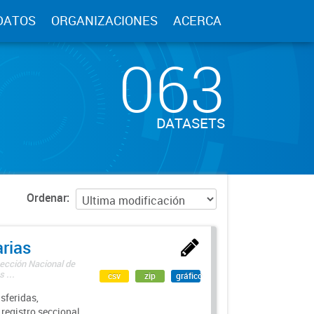
DATOS
ORGANIZACIONES
ACERCA
063
DATASETS
Ordenar
rias
rección Nacional de
 ...
csv
zip
gráfico
sferidas,
 registro seccional