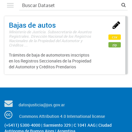
Bajas de autos
Ministerio de Justicia. Subsecretaría de Asuntos
Registrales. Dirección Nacional de los Registros
csv
Nacionales de la Propiedad del Automotor y
zip
Créditos ...
Trámites de baja de automotores inscriptos
en los Registros Seccionales de la Propiedad
del Automotor y Créditos Prendarios
datosjusticia@jus.gov.ar
Commons Attribution 4.0 International license
(+5411) 5300-4000 | Sarmiento 329 | C 1041 AAG | Ciudad
Autónoma de Buenos Aires | Argentina