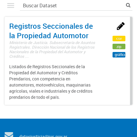
Registros Seccionales de
la Propiedad Automotor
csv
Ministerio de Justicia. Subsecretaría de Asuntos
zip
Registrales. Dirección Nacional de los Registros
Nacionales de la Propiedad del Automotor y
gráfico
Créditos ...
Listados de Registros Seccionales de la
Propiedad del Automotor y Créditos
Prendarios, con competencia en
automotores, motovehículos, maquinarias
agrícolas, viales e industriales y de créditos
prendarios de todo el país.
datosjusticia@jus.gov.ar