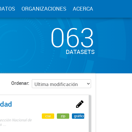
DATOS
ORGANIZACIONES
ACERCA
063
DATASETS
Ordenar
edad
csv
zip
gráfico
rección Nacional de
 ...