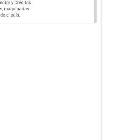
motor y Créditos
s, maquinarias
do el país.