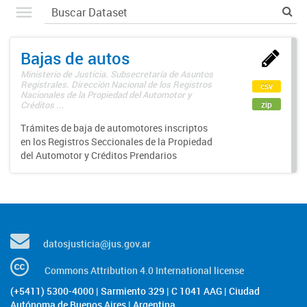
Bajas de autos
Ministerio de Justicia. Subsecretaría de Asuntos
Registrales. Dirección Nacional de los Registros
csv
Nacionales de la Propiedad del Automotor y
zip
Créditos ...
Trámites de baja de automotores inscriptos
en los Registros Seccionales de la Propiedad
del Automotor y Créditos Prendarios
datosjusticia@jus.gov.ar
Commons Attribution 4.0 International license
(+5411) 5300-4000 | Sarmiento 329 | C 1041 AAG | Ciudad
Autónoma de Buenos Aires | Argentina