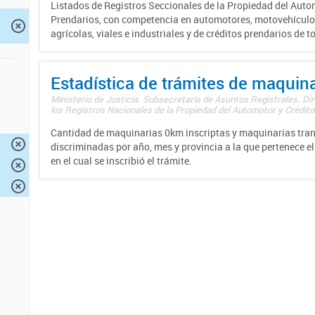
Listados de Registros Seccionales de la Propiedad del Auto
Prendarios, con competencia en automotores, motovehículo
agrícolas, viales e industriales y de créditos prendarios de to
Estadística de trámites de maquina
Ministerio de Justicia. Subsecretaría de Asuntos Registrales. Di
los Registros Nacionales de la Propiedad del Automotor y Créditos
Cantidad de maquinarias 0km inscriptas y maquinarias tran
discriminadas por año, mes y provincia a la que pertenece el
en el cual se inscribió el trámite.