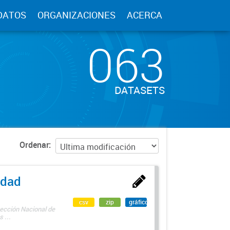
DATOS
ORGANIZACIONES
ACERCA
063
DATASETS
Ordenar
edad
csv
zip
gráfico
rección Nacional de
 ...