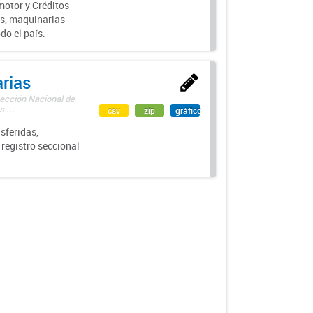
motor y Créditos
s, maquinarias
do el país.
rias
rección Nacional de
 ...
csv
zip
gráfico
sferidas,
 registro seccional