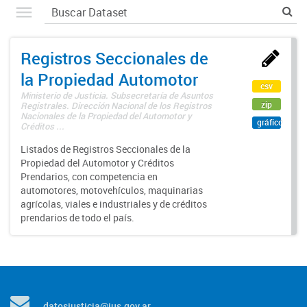
Registros Seccionales de
la Propiedad Automotor
csv
Ministerio de Justicia. Subsecretaría de Asuntos
zip
Registrales. Dirección Nacional de los Registros
Nacionales de la Propiedad del Automotor y
gráfico
Créditos ...
Listados de Registros Seccionales de la
Propiedad del Automotor y Créditos
Prendarios, con competencia en
automotores, motovehículos, maquinarias
agrícolas, viales e industriales y de créditos
prendarios de todo el país.
datosjusticia@jus.gov.ar