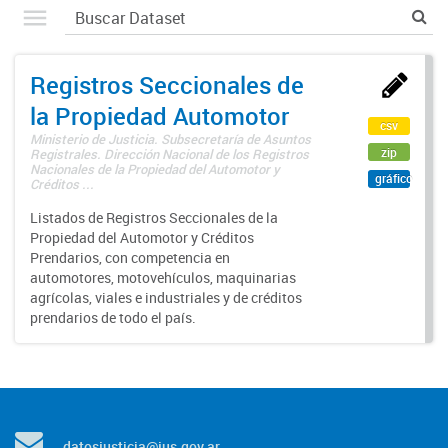
Registros Seccionales de
la Propiedad Automotor
csv
Ministerio de Justicia. Subsecretaría de Asuntos
zip
Registrales. Dirección Nacional de los Registros
Nacionales de la Propiedad del Automotor y
gráfico
Créditos ...
Listados de Registros Seccionales de la
Propiedad del Automotor y Créditos
Prendarios, con competencia en
automotores, motovehículos, maquinarias
agrícolas, viales e industriales y de créditos
prendarios de todo el país.
datosjusticia@jus.gov.ar