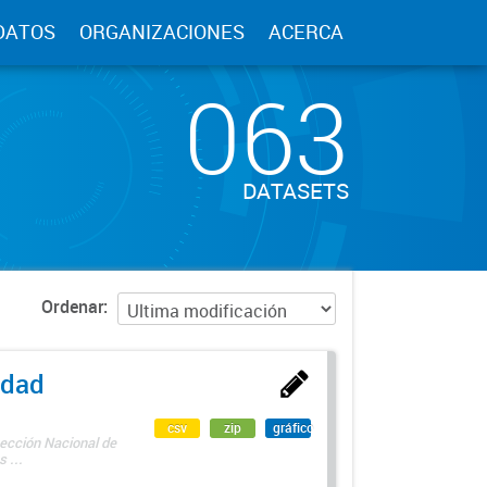
DATOS
ORGANIZACIONES
ACERCA
063
DATASETS
Ordenar
edad
csv
zip
gráfico
rección Nacional de
 ...