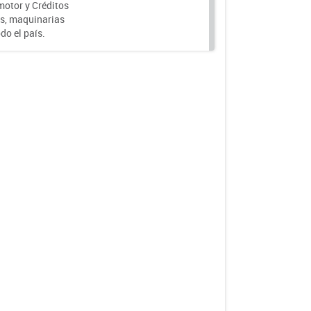
motor y Créditos
s, maquinarias
do el país.