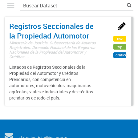
Registros Seccionales de
la Propiedad Automotor
csv
Ministerio de Justicia. Subsecretaría de Asuntos
zip
Registrales. Dirección Nacional de los Registros
Nacionales de la Propiedad del Automotor y
gráfico
Créditos ...
Listados de Registros Seccionales de la
Propiedad del Automotor y Créditos
Prendarios, con competencia en
automotores, motovehículos, maquinarias
agrícolas, viales e industriales y de créditos
prendarios de todo el país.
datosjusticia@jus.gov.ar