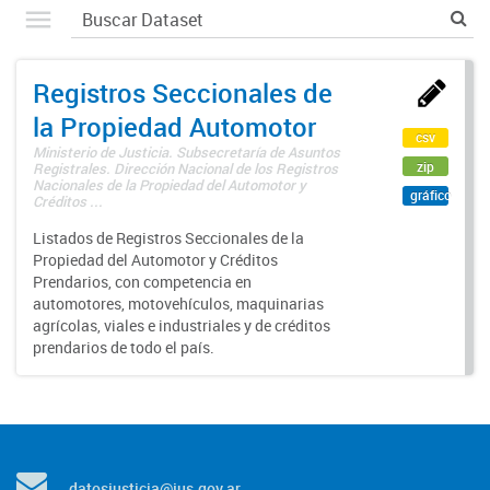
Registros Seccionales de
la Propiedad Automotor
csv
Ministerio de Justicia. Subsecretaría de Asuntos
zip
Registrales. Dirección Nacional de los Registros
Nacionales de la Propiedad del Automotor y
gráfico
Créditos ...
Listados de Registros Seccionales de la
Propiedad del Automotor y Créditos
Prendarios, con competencia en
automotores, motovehículos, maquinarias
agrícolas, viales e industriales y de créditos
prendarios de todo el país.
datosjusticia@jus.gov.ar