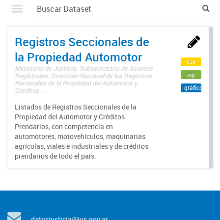
Registros Seccionales de
la Propiedad Automotor
csv
Ministerio de Justicia. Subsecretaría de Asuntos
zip
Registrales. Dirección Nacional de los Registros
Nacionales de la Propiedad del Automotor y
gráfico
Créditos ...
Listados de Registros Seccionales de la
Propiedad del Automotor y Créditos
Prendarios, con competencia en
automotores, motovehículos, maquinarias
agrícolas, viales e industriales y de créditos
prendarios de todo el país.
datosjusticia@jus.gov.ar