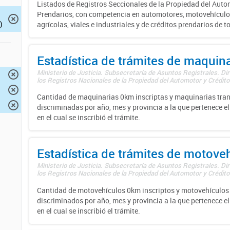
Listados de Registros Seccionales de la Propiedad del Auto
Prendarios, con competencia en automotores, motovehículo
)
agrícolas, viales e industriales y de créditos prendarios de to
Estadística de trámites de maquina
Ministerio de Justicia. Subsecretaría de Asuntos Registrales. Di
los Registros Nacionales de la Propiedad del Automotor y Créditos
Cantidad de maquinarias 0km inscriptas y maquinarias tran
discriminadas por año, mes y provincia a la que pertenece el
en el cual se inscribió el trámite.
Estadística de trámites de motove
Ministerio de Justicia. Subsecretaría de Asuntos Registrales. Di
los Registros Nacionales de la Propiedad del Automotor y Créditos
Cantidad de motovehículos 0km inscriptos y motovehículos 
discriminados por año, mes y provincia a la que pertenece el
en el cual se inscribió el trámite.