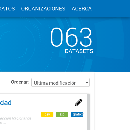
DATOS
ORGANIZACIONES
ACERCA
063
DATASETS
Ordenar
edad
csv
zip
gráfico
rección Nacional de
 ...