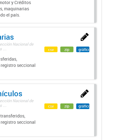
motor y Créditos
s, maquinarias
do el país.
rias
rección Nacional de
 ...
csv
zip
gráfico
sferidas,
 registro seccional
hículos
rección Nacional de
 ...
csv
zip
gráfico
transferidos,
 registro seccional