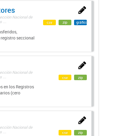
tores
rección Nacional de
 ...
csv
zip
gráfico
sferidos,
 registro seccional
rección Nacional de
 ...
csv
zip
s en los Registros
arios (cero
rección Nacional de
 ...
csv
zip