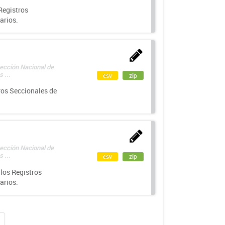
Registros
arios.
rección Nacional de
 ...
csv
zip
ros Seccionales de
rección Nacional de
 ...
csv
zip
los Registros
arios.