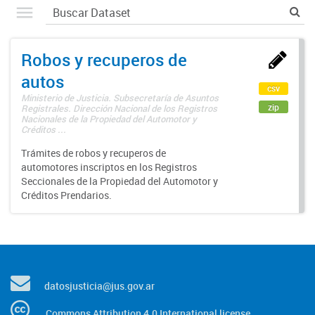
Robos y recuperos de
autos
csv
Ministerio de Justicia. Subsecretaría de Asuntos
zip
Registrales. Dirección Nacional de los Registros
Nacionales de la Propiedad del Automotor y
Créditos ...
Trámites de robos y recuperos de
automotores inscriptos en los Registros
Seccionales de la Propiedad del Automotor y
Créditos Prendarios.
datosjusticia@jus.gov.ar
Commons Attribution 4.0 International license