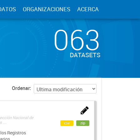
DATOS
ORGANIZACIONES
ACERCA
063
DATASETS
Ordenar
rección Nacional de
 ...
csv
zip
los Registros
arios.