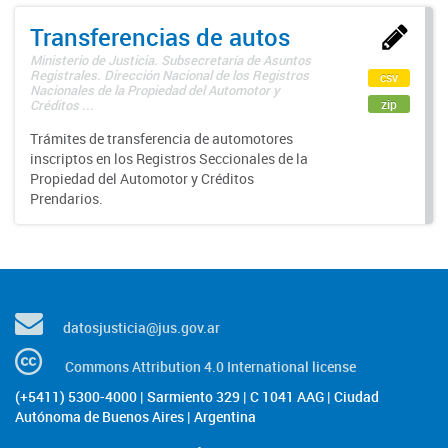
Transferencias de autos
Ministerio de Justicia. Subsecretaría de Asuntos
Registrales. Dirección Nacional de los Registros
csv
Nacionales de la Propiedad del Automotor y
zip
Créditos ...
Trámites de transferencia de automotores
inscriptos en los Registros Seccionales de la
Propiedad del Automotor y Créditos
Prendarios.
datosjusticia@jus.gov.ar
Commons Attribution 4.0 International license
(+5411) 5300-4000 | Sarmiento 329 | C 1041 AAG | Ciudad
Autónoma de Buenos Aires | Argentina