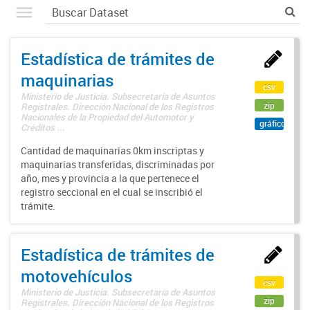
Estadística de trámites de
maquinarias
csv
Ministerio de Justicia. Subsecretaría de Asuntos
zip
Registrales. Dirección Nacional de los Registros
Nacionales de la Propiedad del Automotor y
gráfico
Créditos ...
Cantidad de maquinarias 0km inscriptas y
maquinarias transferidas, discriminadas por
año, mes y provincia a la que pertenece el
registro seccional en el cual se inscribió el
trámite.
Estadística de trámites de
motovehículos
csv
Ministerio de Justicia. Subsecretaría de Asuntos
zip
Registrales. Dirección Nacional de los Registros