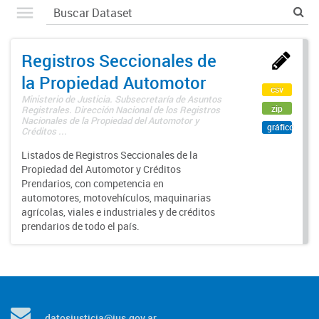
Registros Seccionales de
la Propiedad Automotor
csv
Ministerio de Justicia. Subsecretaría de Asuntos
zip
Registrales. Dirección Nacional de los Registros
Nacionales de la Propiedad del Automotor y
gráfico
Créditos ...
Listados de Registros Seccionales de la
Propiedad del Automotor y Créditos
Prendarios, con competencia en
automotores, motovehículos, maquinarias
agrícolas, viales e industriales y de créditos
prendarios de todo el país.
datosjusticia@jus.gov.ar