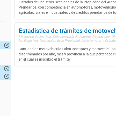
Listados de Registros Seccionales de la Propiedad del Auto
Prendarios, con competencia en automotores, motovehículo
agrícolas, viales e industriales y de créditos prendarios de to
Estadística de trámites de motove
Ministerio de Justicia. Subsecretaría de Asuntos Registrales. Di
los Registros Nacionales de la Propiedad del Automotor y Créditos
Cantidad de motovehículos 0km inscriptos y motovehículos 
discriminados por año, mes y provincia a la que pertenece el
en el cual se inscribió el trámite.