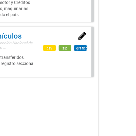
motor y Créditos
s, maquinarias
do el país.
hículos
rección Nacional de
 ...
csv
zip
gráfico
transferidos,
 registro seccional