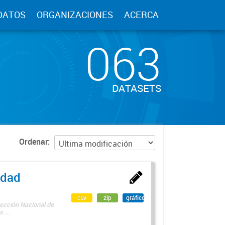
DATOS
ORGANIZACIONES
ACERCA
063
DATASETS
Ordenar
edad
csv
zip
gráfico
rección Nacional de
 ...