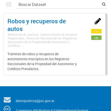
Robos y recuperos de
autos
csv
Ministerio de Justicia. Subsecretaría de Asuntos
zip
Registrales. Dirección Nacional de los Registros
Nacionales de la Propiedad del Automotor y
Créditos ...
Trámites de robos y recuperos de
automotores inscriptos en los Registros
Seccionales de la Propiedad del Automotor y
Créditos Prendarios.
datosjusticia@jus.gov.ar
Commons Attribution 4.0 International license