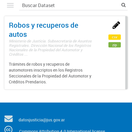
Robos y recuperos de
autos
csv
Ministerio de Justicia. Subsecretaría de Asuntos
zip
Registrales. Dirección Nacional de los Registros
Nacionales de la Propiedad del Automotor y
Créditos ...
Trámites de robos y recuperos de
automotores inscriptos en los Registros
Seccionales de la Propiedad del Automotor y
Créditos Prendarios.
datosjusticia@jus.gov.ar
Commons Attribution 4.0 International license