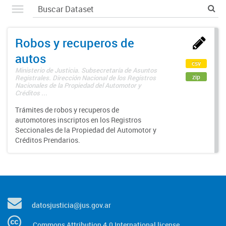
Robos y recuperos de
autos
csv
Ministerio de Justicia. Subsecretaría de Asuntos
zip
Registrales. Dirección Nacional de los Registros
Nacionales de la Propiedad del Automotor y
Créditos ...
Trámites de robos y recuperos de
automotores inscriptos en los Registros
Seccionales de la Propiedad del Automotor y
Créditos Prendarios.
datosjusticia@jus.gov.ar
Commons Attribution 4.0 International license