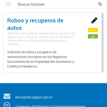
Robos y recuperos de
autos
csv
Ministerio de Justicia. Subsecretaría de Asuntos
zip
Registrales. Dirección Nacional de los Registros
Nacionales de la Propiedad del Automotor y
Créditos ...
Trámites de robos y recuperos de
automotores inscriptos en los Registros
Seccionales de la Propiedad del Automotor y
Créditos Prendarios.
datosjusticia@jus.gov.ar
Commons Attribution 4.0 International license