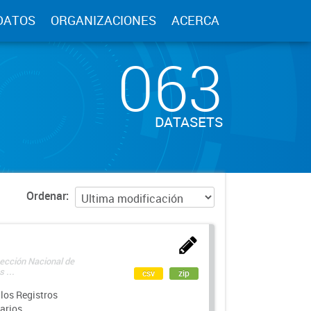
DATOS
ORGANIZACIONES
ACERCA
063
DATASETS
Ordenar
rección Nacional de
 ...
csv
zip
los Registros
arios.