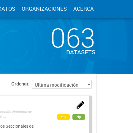
DATOS
ORGANIZACIONES
ACERCA
063
DATASETS
Ordenar
rección Nacional de
 ...
csv
zip
ros Seccionales de