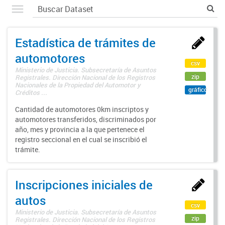
Estadística de trámites de
automotores
csv
Ministerio de Justicia. Subsecretaría de Asuntos
zip
Registrales. Dirección Nacional de los Registros
Nacionales de la Propiedad del Automotor y
gráfico
Créditos ...
Cantidad de automotores 0km inscriptos y
automotores transferidos, discriminados por
año, mes y provincia a la que pertenece el
registro seccional en el cual se inscribió el
trámite.
Inscripciones iniciales de
autos
csv
Ministerio de Justicia. Subsecretaría de Asuntos
zip
Registrales. Dirección Nacional de los Registros