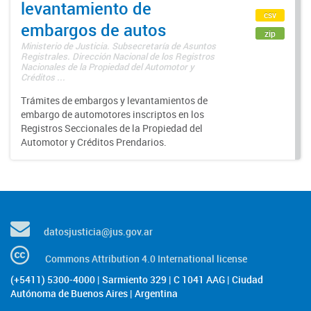
levantamiento de
csv
embargos de autos
zip
Ministerio de Justicia. Subsecretaría de Asuntos
Registrales. Dirección Nacional de los Registros
Nacionales de la Propiedad del Automotor y
Créditos ...
Trámites de embargos y levantamientos de
embargo de automotores inscriptos en los
Registros Seccionales de la Propiedad del
Automotor y Créditos Prendarios.
datosjusticia@jus.gov.ar
Commons Attribution 4.0 International license
(+5411) 5300-4000 | Sarmiento 329 | C 1041 AAG | Ciudad
Autónoma de Buenos Aires | Argentina