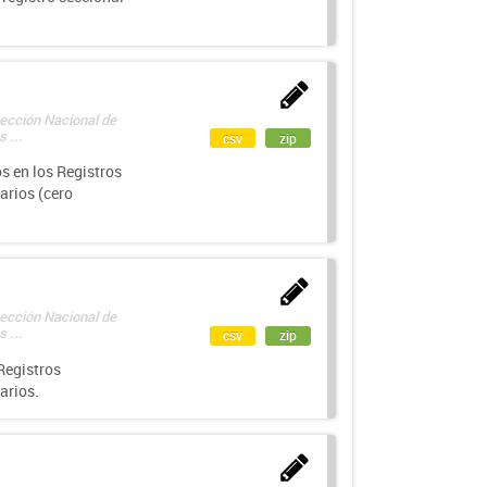
rección Nacional de
 ...
csv
zip
s en los Registros
arios (cero
rección Nacional de
 ...
csv
zip
Registros
arios.