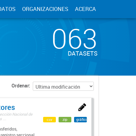
DATOS
ORGANIZACIONES
ACERCA
063
DATASETS
Ordenar
tores
rección Nacional de
 ...
csv
zip
gráfico
sferidos,
 registro seccional