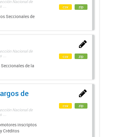
rección Nacional de
 ...
csv
zip
ros Seccionales de
rección Nacional de
 ...
csv
zip
 Seccionales de la
argos de
csv
zip
rección Nacional de
 ...
motores inscriptos
y Créditos