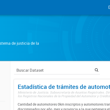
tema de justicia de la
Estadística de trámites de automo
Ministerio de Justicia. Subsecretaría de Asuntos Registrales. Di
los Registros Nacionales de la Propiedad del Automotor y Créditos
Cantidad de automotores 0km inscriptos y automotores tran
discriminados por año, mes y provincia a la que pertenece el