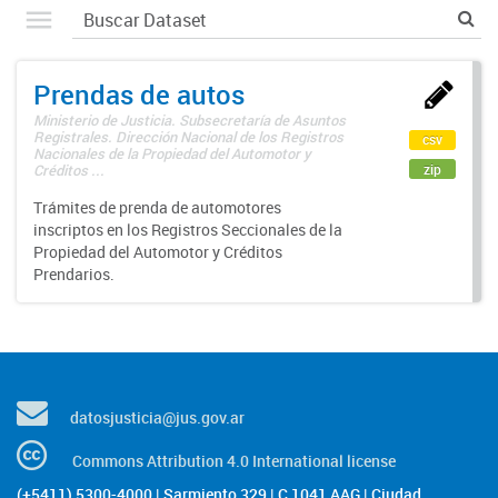
Prendas de autos
Ministerio de Justicia. Subsecretaría de Asuntos
Registrales. Dirección Nacional de los Registros
csv
Nacionales de la Propiedad del Automotor y
zip
Créditos ...
Trámites de prenda de automotores
inscriptos en los Registros Seccionales de la
Propiedad del Automotor y Créditos
Prendarios.
datosjusticia@jus.gov.ar
Commons Attribution 4.0 International license
(+5411) 5300-4000 | Sarmiento 329 | C 1041 AAG | Ciudad