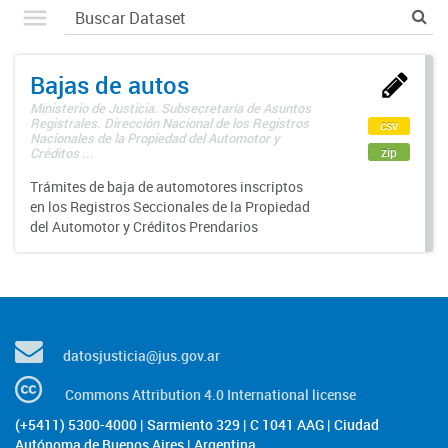
Bajas de autos
Ministerio de Justicia. Subsecretaría de Asuntos
Registrales. Dirección Nacional de los Registros
csv
Nacionales de la Propiedad del Automotor y
zip
Créditos ...
Trámites de baja de automotores inscriptos
en los Registros Seccionales de la Propiedad
del Automotor y Créditos Prendarios
datosjusticia@jus.gov.ar
Commons Attribution 4.0 International license
(+5411) 5300-4000 | Sarmiento 329 | C 1041 AAG | Ciudad
Autónoma de Buenos Aires | Argentina