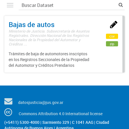
Bajas de autos
Ministerio de Justicia. Subsecretaría de Asuntos
Registrales. Dirección Nacional de los Registros
csv
Nacionales de la Propiedad del Automotor y
zip
Créditos ...
Trámites de baja de automotores inscriptos
en los Registros Seccionales de la Propiedad
del Automotor y Créditos Prendarios
datosjusticia@jus.gov.ar
Commons Attribution 4.0 International license
(+5411) 5300-4000 | Sarmiento 329 | C 1041 AAG | Ciudad
Autónoma de Buenos Aires | Argentina