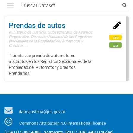
Prendas de autos
Ministerio de Justicia. Subsecretaría de Asuntos
Registrales. Dirección Nacional de los Registros
csv
Nacionales de la Propiedad del Automotor y
zip
Créditos ...
Trámites de prenda de automotores
inscriptos en los Registros Seccionales de la
Propiedad del Automotor y Créditos
Prendarios.
datosjusticia@jus.gov.ar
Commons Attribution 4.0 International license
(+5411) 5300-4000 | Sarmiento 329 | C 1041 AAG | Ciudad