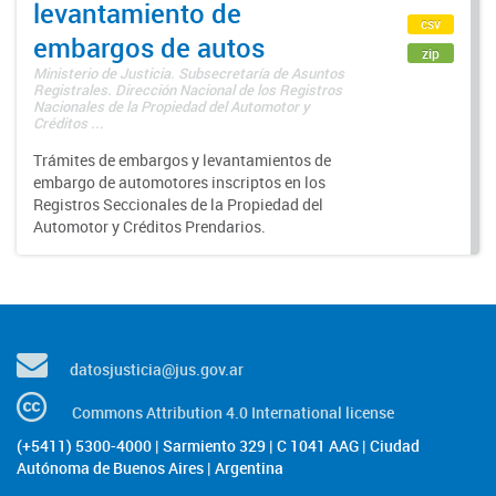
levantamiento de
csv
embargos de autos
zip
Ministerio de Justicia. Subsecretaría de Asuntos
Registrales. Dirección Nacional de los Registros
Nacionales de la Propiedad del Automotor y
Créditos ...
Trámites de embargos y levantamientos de
embargo de automotores inscriptos en los
Registros Seccionales de la Propiedad del
Automotor y Créditos Prendarios.
datosjusticia@jus.gov.ar
Commons Attribution 4.0 International license
(+5411) 5300-4000 | Sarmiento 329 | C 1041 AAG | Ciudad
Autónoma de Buenos Aires | Argentina