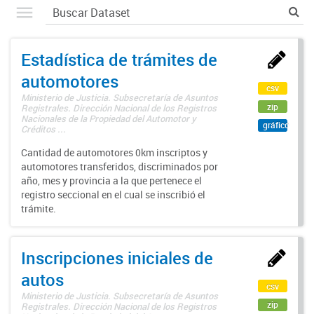
Estadística de trámites de
automotores
csv
Ministerio de Justicia. Subsecretaría de Asuntos
zip
Registrales. Dirección Nacional de los Registros
Nacionales de la Propiedad del Automotor y
gráfico
Créditos ...
Cantidad de automotores 0km inscriptos y
automotores transferidos, discriminados por
año, mes y provincia a la que pertenece el
registro seccional en el cual se inscribió el
trámite.
Inscripciones iniciales de
autos
csv
Ministerio de Justicia. Subsecretaría de Asuntos
zip
Registrales. Dirección Nacional de los Registros