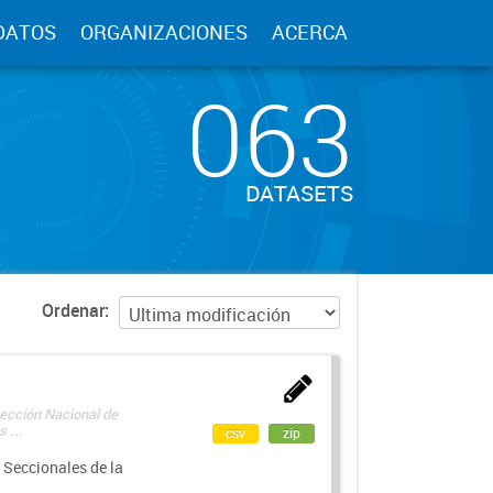
DATOS
ORGANIZACIONES
ACERCA
063
DATASETS
Ordenar
rección Nacional de
 ...
csv
zip
 Seccionales de la