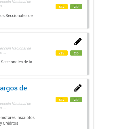
rección Nacional de
 ...
csv
zip
ros Seccionales de
rección Nacional de
 ...
csv
zip
 Seccionales de la
argos de
csv
zip
rección Nacional de
 ...
motores inscriptos
y Créditos