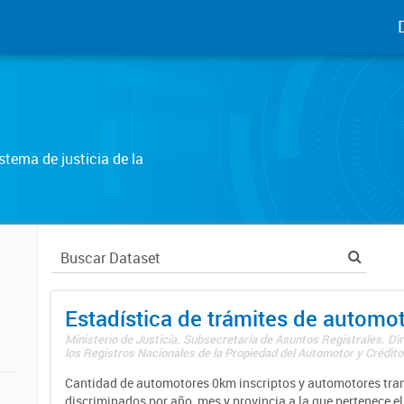
tema de justicia de la
Estadística de trámites de automo
Ministerio de Justicia. Subsecretaría de Asuntos Registrales. Di
los Registros Nacionales de la Propiedad del Automotor y Créditos
Cantidad de automotores 0km inscriptos y automotores tran
discriminados por año, mes y provincia a la que pertenece el