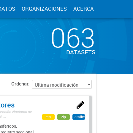
DATOS
ORGANIZACIONES
ACERCA
063
DATASETS
Ordenar
tores
rección Nacional de
 ...
csv
zip
gráfico
sferidos,
 registro seccional