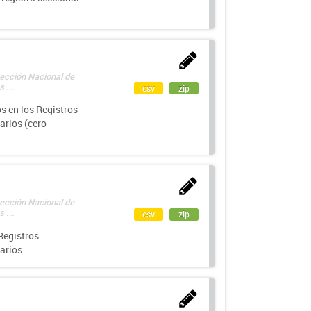
rección Nacional de
 ...
csv
zip
s en los Registros
arios (cero
rección Nacional de
 ...
csv
zip
Registros
arios.