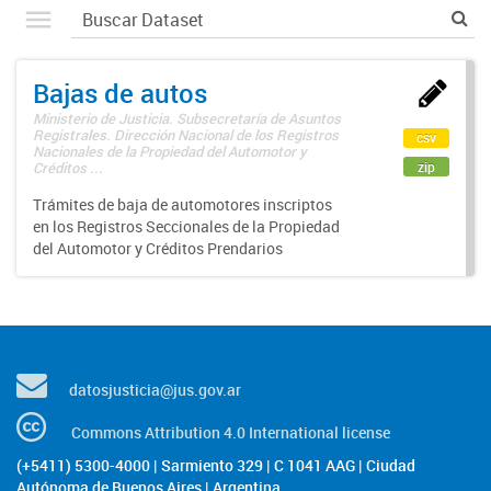
Bajas de autos
Ministerio de Justicia. Subsecretaría de Asuntos
Registrales. Dirección Nacional de los Registros
csv
Nacionales de la Propiedad del Automotor y
zip
Créditos ...
Trámites de baja de automotores inscriptos
en los Registros Seccionales de la Propiedad
del Automotor y Créditos Prendarios
datosjusticia@jus.gov.ar
Commons Attribution 4.0 International license
(+5411) 5300-4000 | Sarmiento 329 | C 1041 AAG | Ciudad
Autónoma de Buenos Aires | Argentina