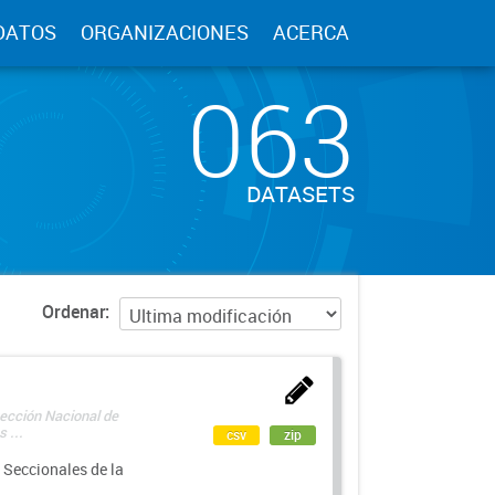
DATOS
ORGANIZACIONES
ACERCA
063
DATASETS
Ordenar
rección Nacional de
 ...
csv
zip
 Seccionales de la