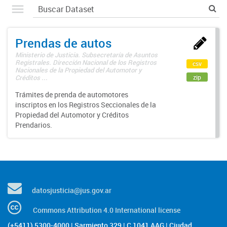
Prendas de autos
Ministerio de Justicia. Subsecretaría de Asuntos
Registrales. Dirección Nacional de los Registros
csv
Nacionales de la Propiedad del Automotor y
zip
Créditos ...
Trámites de prenda de automotores
inscriptos en los Registros Seccionales de la
Propiedad del Automotor y Créditos
Prendarios.
datosjusticia@jus.gov.ar
Commons Attribution 4.0 International license
(+5411) 5300-4000 | Sarmiento 329 | C 1041 AAG | Ciudad