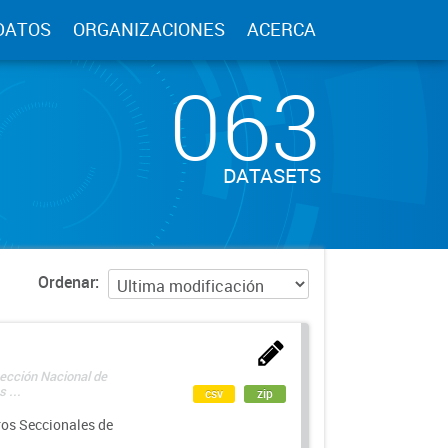
DATOS
ORGANIZACIONES
ACERCA
063
DATASETS
Ordenar
rección Nacional de
 ...
csv
zip
ros Seccionales de