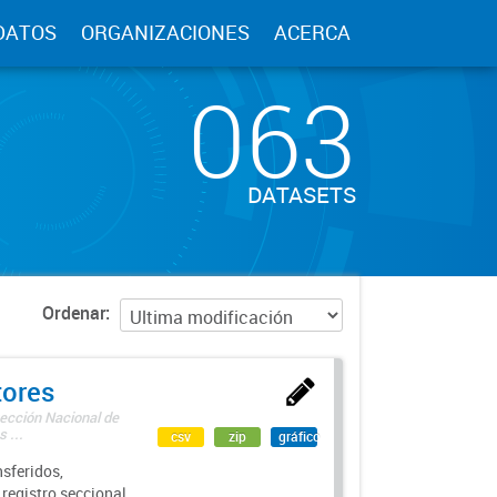
DATOS
ORGANIZACIONES
ACERCA
063
DATASETS
Ordenar
tores
rección Nacional de
 ...
csv
zip
gráfico
sferidos,
 registro seccional