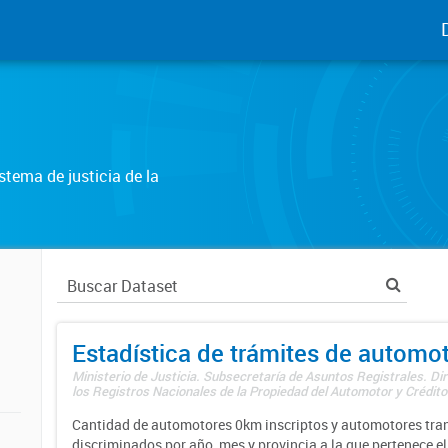
tema de justicia de la
Estadística de trámites de automo
Ministerio de Justicia. Subsecretaría de Asuntos Registrales. Di
los Registros Nacionales de la Propiedad del Automotor y Créditos
Cantidad de automotores 0km inscriptos y automotores tran
discriminados por año, mes y provincia a la que pertenece el