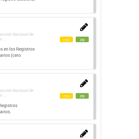
rección Nacional de
 ...
csv
zip
s en los Registros
arios (cero
rección Nacional de
 ...
csv
zip
Registros
arios.