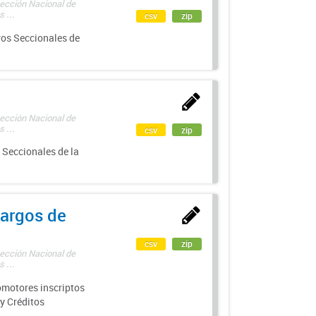
rección Nacional de
 ...
csv
zip
ros Seccionales de
rección Nacional de
 ...
csv
zip
 Seccionales de la
argos de
csv
zip
rección Nacional de
 ...
motores inscriptos
y Créditos