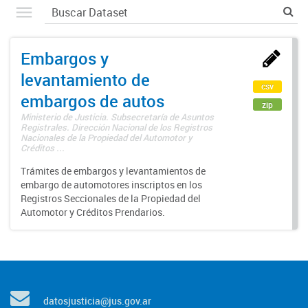
Embargos y
levantamiento de
csv
embargos de autos
zip
Ministerio de Justicia. Subsecretaría de Asuntos
Registrales. Dirección Nacional de los Registros
Nacionales de la Propiedad del Automotor y
Créditos ...
Trámites de embargos y levantamientos de
embargo de automotores inscriptos en los
Registros Seccionales de la Propiedad del
Automotor y Créditos Prendarios.
datosjusticia@jus.gov.ar